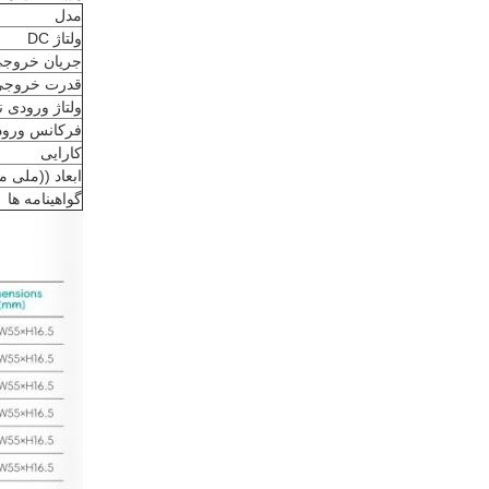
مدل
ولتاژ DC
جریان خروج
قدرت خروجی
ولتاژ ورودی 
فرکانس ورو
کارایی
ابعاد ((ملی م
گواهینامه ها