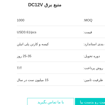
منبع برق DC12V
1000
MOQ:
قیمت:
USD3.61/pcs
بندی استاندارد:
کیسه و کارتن پلی اتیلن
دوره تحویل:
25-35 روز
روش پرداخت:
T/T
ظرفیت تامین:
15 میلیون ست در سال
مت رو بدست بیار
با ما تماس بگیرید