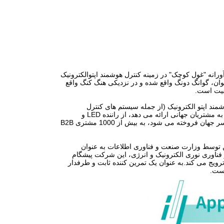
 و یک شرکت تخصصی و نوآورانه "غول کوچک" در زمینه کنترل هوشمند اپتوالکترونیک
وان، گوانگ دونگ واقع شده و در نزدیکی هنگ کنگ واقع
د اپتو الکترونیک (از جمله سیستم های کنترل
هوشمند، راننده LED،سوئیچ های کنترل هوشمنداین شرکت محصولات و خدمات حرفه ای را به مشتریان جهانی ارائه می دهد، از راننده LED و
قطعات کنترل تا راه حل های روشنایی فضایی.محصولات آن در 126 کشور و منطقه در سراسر جهان فروخته می شود، به بیش از 1000 مشتری B2B
ن توسط وزارت صنعت و فناوری اطلاعات به عنوان
ناوری نوری الکترونیک و انرژی، این شرکت پیشگام
یج می کند.به عنوان یک تمرین کننده ثابت و طرفدار
است.