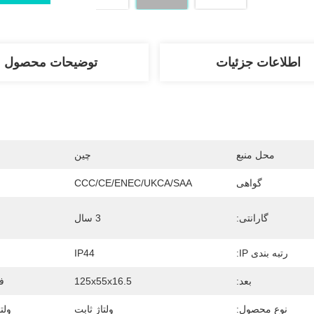
اطلاعات جزئیات
توضیحات محصول
محل منبع
چین
گواهی
CCC/CE/ENEC/UKCA/SAA
گارانتی:
3 سال
رتبه بندی IP:
IP44
بعد:
125x55x16.5
ف
نوع محصول:
ولتاژ ثابت
ولت