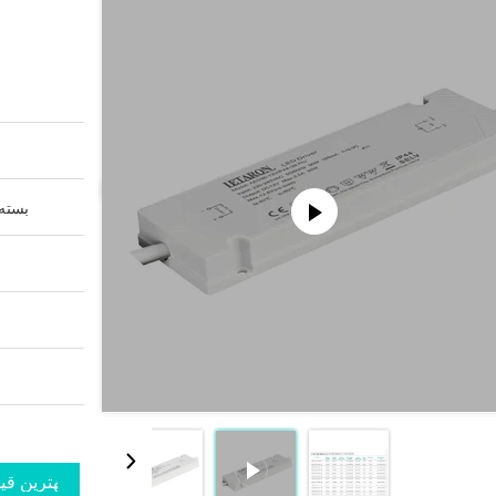
بسته 
بهترین قی