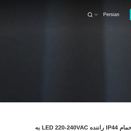
Persian
چراغ آینه حمام IP44 راننده LED 220-240VAC به