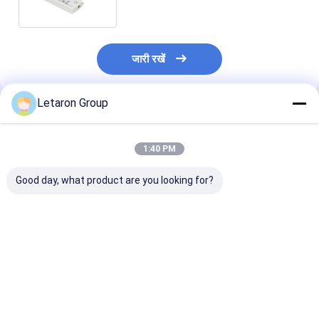
साथ
जारी रखें
Letaron Group
अनुशंसित उत्पाद
1:40 PM
Good day, what product are you looking for?
पेशेवर आर एंड डी डिजाइन
स्मार्ट बाथरूम मिरर कंट्रोल के
मिरर 5A आईआर हैंड
समर्थन के साथ
लिए IP44 वाटरप्रूफ
सेंसर स्विच के साथ 
OEM/ODM स्मार्ट सेंसर
निकटता सेंसर
डिमर सीई प्रमाणन
समाधान आईआर सेंसर
DC12V/24V स्लिम मिरर
एलईडी डिमर DC12/24V
हैंड वेविंग सेंसर स्विच के साथ
सबसे अच्छी कीमत
सबसे अच्छी कीमत
सबसे अच्छी 
IP44 हैंड-वेव मिरर स्विच
सीसीटी समायोजन और