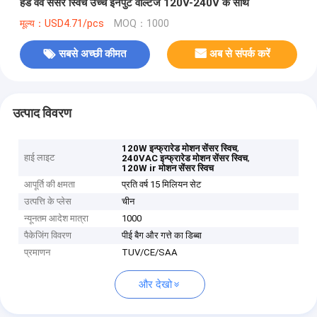
हैंड वेव सेंसर स्विच उच्च इनपुट वोल्टेज 120V-240V के साथ
मूल्य：USD4.71/pcs
MOQ：1000
सबसे अच्छी कीमत
अब से संपर्क करें
उत्पाद विवरण
,
120W इन्फ्रारेड मोशन सेंसर स्विच
हाई लाइट
,
240VAC इन्फ्रारेड मोशन सेंसर स्विच
120W ir मोशन सेंसर स्विच
आपूर्ति की क्षमता
प्रति वर्ष 15 मिलियन सेट
उत्पत्ति के प्लेस
चीन
न्यूनतम आदेश मात्रा
1000
पैकेजिंग विवरण
पीई बैग और गत्ते का डिब्बा
प्रमाणन
TUV/CE/SAA
और देखो