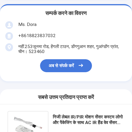
सम्पर्क करने का विवरण
Ms. Dora
+8618823837032
नहीं.253जूनमा रोड, हेंगली टाउन, डोंगगुआन शहर, गुआंग्डोंग प्रांत,
चीन। 523460
अब से संपर्क करें
सबसे उत्तम प्रतिदान प्राप्त करें
निजी लेबल IR/PIR मोशन सेंसर कस्टम लोगो
और पैकेजिंग के साथ AC IR हैंड वेव सेंसर
स्विच उच्च इनपुट वोल्टेज 120V-240V के