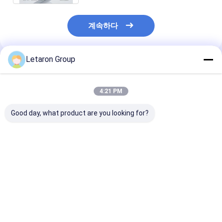
계속하다
Letaron Group
추천된 제품
4:21 PM
Good day, what product are you looking for?
Wholesale US
미국 120V 미니 LED 디
Bathroom Ligh
Integrated Mini LED
모그 미러 드라이버 제
LED Power Sup
Mirror Defog Driver
조업체 블루투스 디밍
IP44 Waterpro
12/24V DC Overload
CCT 튜닝 가능 24W??
Bluetooth Dim
Short Circuit
100W RoHS UL 인증
CCT Adjust T
최고의 가격
최고의 가격
최고의 
Protection Touch
대량 공급
Button LED
Button Optional For
Transformer B
Bathroom Vanity
Supply