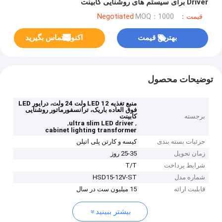
Driver برای سیستم های روشنایی کابینت
قیمت：Negotiated
MOQ：1000
بهترین قیمت
اکنون تماس بگیرید
توضیحات محصول
منبع تغذیه LED 12 ولت 24 ولت، درایور LED
فوق العاده باریک، ترانسفورماتور روشنایی
برجسته
کابینت
,
,
ultra slim LED driver
cabinet lighting transformer
جزئیات بسته بندی
کیسه و کارتن پلی اتیلن
زمان تحویل
25-35 روز
شرایط پرداخت
T/T
شماره مدل
HSD15-12V-ST
قابلیت ارائه
15 میلیون ست در سال
بیشتر ببینید