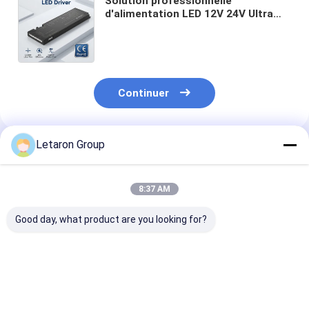
Solution professionnelle
d'alimentation LED 12V 24V Ultra
Slim LED Driver pour les systèmes
d'éclairage de cabinet
Transformateur de niveau projet
OEM
Continuer
Letaron Group
Produits Recommandés
8:37 AM
Good day, what product are you looking for?
Wholesale US
États-Unis 120V Mini
Bathroom Ligh
Integrated Mini LED
LED Defog Mirror
LED Power Sup