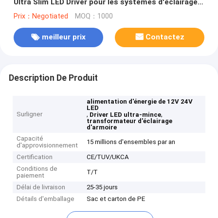
Ultra Slim LED Driver pour les systèmes d'éclairage
de cabinet Transformateur de niveau projet OEM
Prix：Negotiated
MOQ：1000
meilleur prix
Contactez
Description De Produit
alimentation d'énergie de 12V 24V
LED
Surligner
,
,
Driver LED ultra-mince
transformateur d'éclairage
d'armoire
Capacité
15 millions d'ensembles par an
d'approvisionnement
Certification
CE/TUV/UKCA
Conditions de
T/T
paiement
Délai de livraison
25-35 jours
Détails d'emballage
Sac et carton de PE