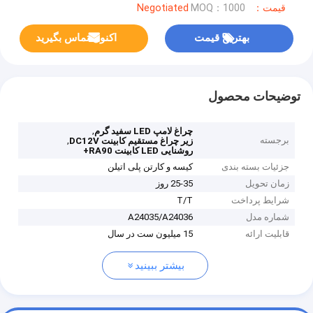
قیمت：Negotiated
MOQ：1000
بهترین قیمت
اکنون تماس بگیرید
توضیحات محصول
,
چراغ لامپ LED سفید گرم
برجسته
,
زیر چراغ مستقیم کابینت DC12V
روشنایی LED کابینت RA90+
جزئیات بسته بندی
کیسه و کارتن پلی اتیلن
زمان تحویل
25-35 روز
شرایط پرداخت
T/T
شماره مدل
A24035/A24036
قابلیت ارائه
15 میلیون ست در سال
بیشتر ببینید