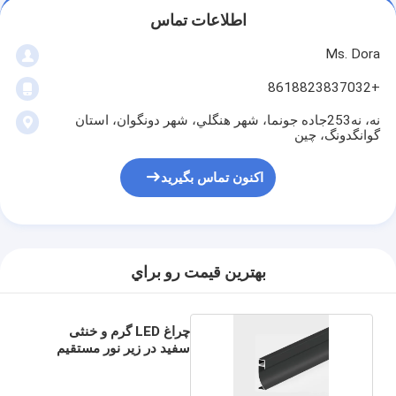
اطلاعات تماس
Ms. Dora
+8618823837032
نه، نه253جاده جونما، شهر هنگلي، شهر دونگوان، استان
گوانگدونگ، چين
اکنون تماس بگیرید
بهترين قيمت رو براي
چراغ LED گرم و خنثی
سفید در زیر نور مستقیم
کابینت