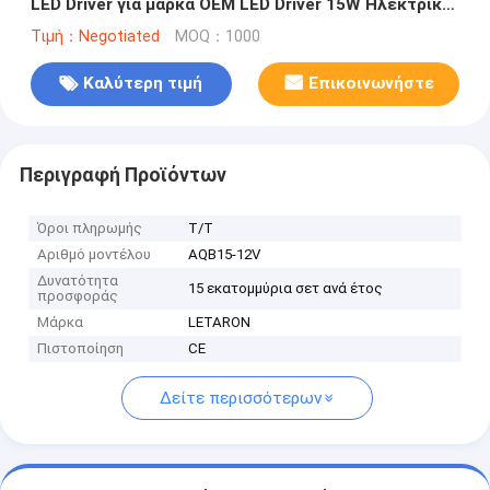
LED Driver για μάρκα OEM LED Driver 15W Ηλεκτρική
τροφοδοσία 12V Μετασχηματιστής 220-240V AC
Τιμή：Negotiated
MOQ：1000
έως 12DC για το ντουλάπι Φώτα Strip Προϊόντα
σταθερής τάσης
Καλύτερη τιμή
Επικοινωνήστε
Περιγραφή Προϊόντων
Όροι πληρωμής
T/T
Αριθμό μοντέλου
AQB15-12V
Δυνατότητα
15 εκατομμύρια σετ ανά έτος
προσφοράς
Μάρκα
LETARON
Πιστοποίηση
CE
Δείτε περισσότερων