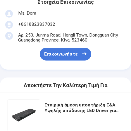
Στοιχεία Επικοινωνίας
Ms. Dora
+8618823837032
Αρ. 253, Junma Road, Hengli Town, Dongguan City,
Guangdong Province, Κίνα. 523460
Επικοινωνήστε
Αποκτήστε Την Καλύτερη Τιμή Για
Εταιρική άμεση υποστήριξη Ε&Α
Υψηλής απόδοσης LED Driver για
μάρκα OEM LED Driver 15W
Ηλεκτρική τροφοδοσία 12V
Μετασχηματιστής 220-240V AC