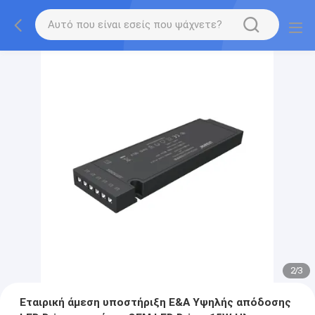
2
/
3
Εταιρική άμεση υποστήριξη Ε&Α Υψηλής απόδοσης