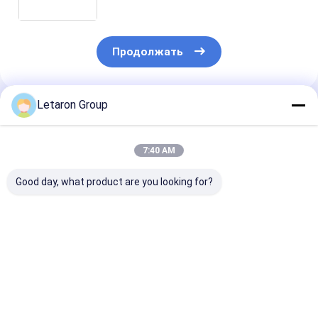
бренда OEM светодиодный
драйвер 15 Вт. Источник питания
12 Вт. Трансформатор 220-240 Вт.
Продолжать
Letaron Group
Порекомендованные Продукты
7:40 AM
Good day, what product are you looking for?
Wholesale US
Американский
Bathroom Ligh
Integrated Mini LED
производитель
LED Power Sup
Mirror Defog Driver
мини-
IP44 Waterpro
12/24V DC Overload
светодиодного
Bluetooth Dim
Short Circuit
драйвера зеркала с
CCT Adjust T
Лучшая цена
Лучшая цена
Лучшая ц
Protection Touch
защитой от
Button LED
Button Optional For
запотевания, 120 В,
Transformer B