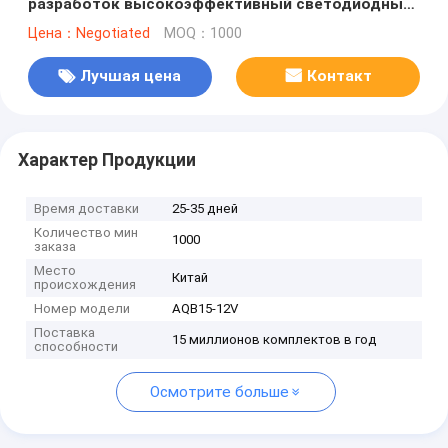
разработок высокоэффективный светодиодный
драйвер для бренда OEM светодиодный драйвер
Цена：Negotiated
MOQ：1000
15 Вт. Источник питания 12 Вт. Трансформатор
220-240 Вт.
Лучшая цена
Контакт
Характер Продукции
Время доставки
25-35 дней
Количество мин
1000
заказа
Место
Китай
происхождения
Номер модели
AQB15-12V
Поставка
15 миллионов комплектов в год
способности
Осмотрите больше