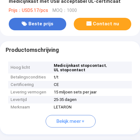
medicijnkast met USB acceptabel UL-certificaat
Prijs：USD5.17/pcs
MOQ：1000
Beste prijs
Contact nu
Productomschrijving
,
Medicijnkast stopcontact
Hoog licht
UL stopcontact
Betalingscondities
t/t
Certificering
CE
Levering vermogen
15 miljoen sets per jaar
Levertijd
25-35 dagen
Merknaam
LETARON
Bekijk meer