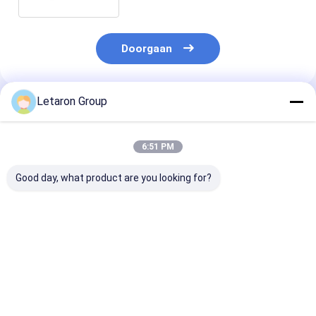
Doorgaan
Letaron Group
Geadviseerde Producten
6:51 PM
Good day, what product are you looking for?
Fabrikanten van
Enkele IR-
IR dimmer dub
spiegelsystemen
deurschakelaar 60W
deur sensor
Deur PIR
120W 5000mA met
schakelaar me
Bewegingssensorschakelaar
CE-certificering
kunststof sen
Twee sensoren voor
CE-gecertifice
Beste prijs
Beste prijs
Beste pri
spiegelkastverlichting